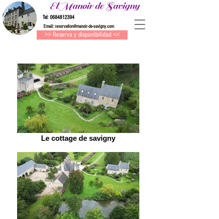
ElManoir de Savigny
Tel:
0684812394
Email:
reservation@manoir-de-savigny.com
>> Reserva y disponibilidad <<
Le cottage de savigny